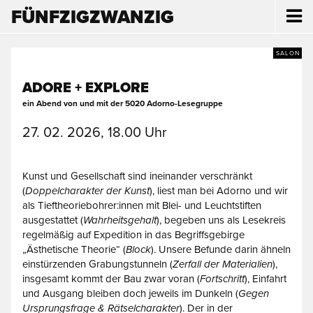
FÜNFZIGZWANZIG
SALON
ADORE + EXPLORE
ein Abend von und mit der 5020 Adorno-Lesegruppe
27. 02. 2026, 18.00 Uhr
Kunst und Gesellschaft sind ineinander verschränkt
(
Doppelcharakter der Kunst
), liest man bei Adorno und wir
als Tieftheoriebohrer:innen mit Blei- und Leuchtstiften
ausgestattet (
Wahrheitsgehalt
), begeben uns als Lesekreis
regelmäßig auf Expedition in das Begriffsgebirge
„Ästhetische Theorie“ (
Block
). Unsere Befunde darin ähneln
einstürzenden Grabungstunneln (
Zerfall der Materialien
),
insgesamt kommt der Bau zwar voran (
Fortschritt
), Einfahrt
und Ausgang bleiben doch jeweils im Dunkeln (
Gegen
Ursprungsfrage & Rätselcharakter
). Der in der