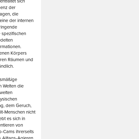
ntfaltet sich
senz der
agen, die
eine der internen
ringende
 spezifischen
edelten
rmationen.
enen Körpers
inären Räumen und
ändlich.
tsmäßige
en Welten die
swelten
hysischen
g, dem Geruch,
it-Menschen nicht
t es sich in
ntieren von
Cams ihrerseits
 Alltags-Agieren