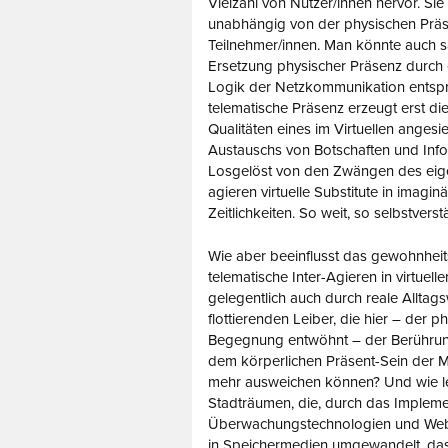
Vielzahl von Nutzer/innen hervor. Sie e
unabhängig von der physischen Prä
Teilnehmer/innen. Man könnte auch s
Ersetzung physischer Präsenz durch 
Logik der Netzkommunikation entsp
telematische Präsenz erzeugt erst die
Qualitäten eines im Virtuellen angesi
Austauschs von Botschaften und Info
Losgelöst von den Zwängen des eig
agieren virtuelle Substitute in imag
Zeitlichkeiten. So weit, so selbstverst
Wie aber beeinflusst das gewohnhei
telematische Inter-Agieren in virtuell
gelegentlich auch durch reale Alltag
flottierenden Leiber, die hier – der p
Begegnung entwöhnt – der Berührun
dem körperlichen Präsent-Sein der M
mehr ausweichen können? Und wie leb
Stadträumen, die, durch das Impleme
Überwachungstechnologien und Web-
in Speichermedien umgewandelt, das