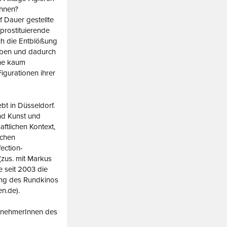
chnen?
f Dauer gestellte
 prostituierende
rch die Entblößung
werben und dadurch
ine kaum
igurationen ihrer
bt in Düsseldorf.
nd Kunst und
aftlichen Kontext,
ichen
fection-
(zus. mit Markus
e seit 2003 die
zung des Rundkinos
n.de).
ilnehmerInnen des