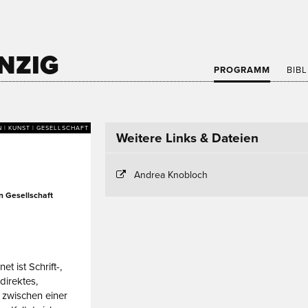
NZIG
PROGRAMM
BIB
N | KUNST | GESELLSCHAFT
Weitere Links & Dateien
Andrea Knobloch
n Gesellschaft
t ist Schrift-,
direktes,
 zwischen einer