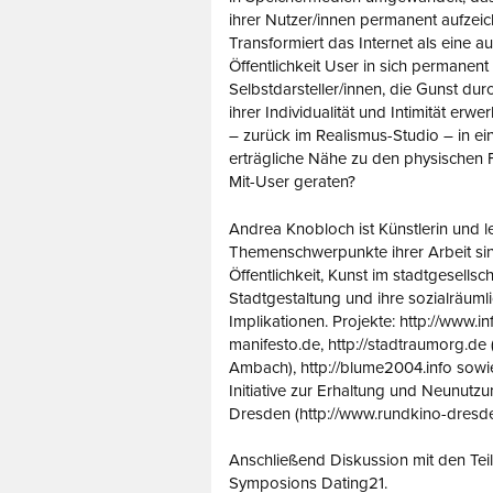
ihrer Nutzer/innen permanent aufzei
Transformiert das Internet als eine au
Öffentlichkeit User in sich permanent
Selbstdarsteller/innen, die Gunst du
ihrer Individualität und Intimität er
– zurück im Realismus-Studio – in e
erträgliche Nähe zu den physischen F
Mit-User geraten?
Andrea Knobloch ist Künstlerin und le
Themenschwerpunkte ihrer Arbeit si
Öffentlichkeit, Kunst im stadtgesellsch
Stadtgestaltung und ihre sozialräuml
Implikationen. Projekte: http://www.in
manifesto.de, http://stadtraumorg.de 
Ambach), http://blume2004.info sowi
Initiative zur Erhaltung und Neunut
Dresden (http://www.rundkino-dresde
Anschließend Diskussion mit den Te
Symposions Dating21.