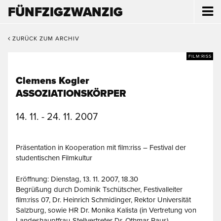
FÜNFZIGZWANZIG
ZURÜCK ZUM ARCHIV
FILM:RISS
Clemens Kogler
ASSOZIATIONSKÖRPER
14. 11. - 24. 11. 2007
Präsentation in Kooperation mit film:riss – Festival der
studentischen Filmkultur
Eröffnung: Dienstag, 13. 11. 2007, 18.30
Begrüßung durch Dominik Tschütscher, Festivalleiter
film:riss 07, Dr. Heinrich Schmidinger, Rektor Universität
Salzburg, sowie HR Dr. Monika Kalista (in Vertretung von
Landeshauptfrau-Stellvertreter Dr. Othmar Raus)