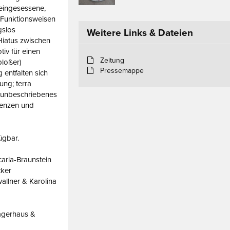
seingesessene,
Funktionsweisen
gslos
Weitere Links & Dateien
 Hiatus zwischen
iv für einen
Zeitung
bloßer)
Pressemappe
 entfalten sich
ung; terra
h unbeschriebenes
renzen und
ügbar.
caria-Braunstein
cker
allner & Karolina
Lagerhaus &