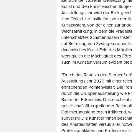
Zentrum der Auseinandersetzung mit d
Kunst und den künstlerischen Subjek
Ausstellungsjahr wird der Blick geric
zum Objekt zur Institution, von der 
Kunstsystem, von der einen zur ande
Wechselwirkung, in dem die Prädestin
unterschätztes Schattendasein friste
auf Befreiung von Zwängen romantisc
dynamisches Kunst-Feld des Mögliche
wenngleich die Mächtigkeit des För
auch im Kunstuniversum evident bleib
"Durch das Raue zu den Sternen" erö
Ausstellungsjahr 2020 mit einer reic
erfrischenden Pointenvielfalt. Die Iron
durch die Gruppenausstellung wie 
Baum der Erkenntnis. Das erscheint 
gesellschaftsübergreifender Rational
Optimierungstendenzen irritierend, w
subversiv! Die Künstler*innen besch
des Amateurhaften versus aller not
Professionalitäten und Professionali