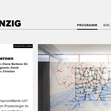
NZIG
PROGRAMM
BIB
AUSSTELLUNG
ternen
r, Diana Barbosa Gil,
ugmeier, David
, Christian
romittierte Ich"
hen Praxeologie im