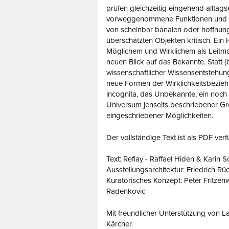
prüfen gleichzeitig eingehend alltag
vorweggenommene Funktionen und 
von scheinbar banalen oder hoffnun
überschätzten Objekten kritisch. Ein
Möglichem und Wirklichem als Leitmot
neuen Blick auf das Bekannte. Statt (
wissenschaftlicher Wissensentstehung
neue Formen der Wirklichkeitsbezieh
incognita, das Unbekannte, ein noc
Universum jenseits beschriebener G
eingeschriebener Möglichkeiten.
Der vollständige Text ist als PDF verf
Text: Reflay - Raffael Hiden & Karin S
Ausstellungsarchitektur: Friedrich Rü
Kuratorisches Konzept: Peter Fritzenw
Radenkovic
Mit freundlicher Unterstützung von 
Kärcher.