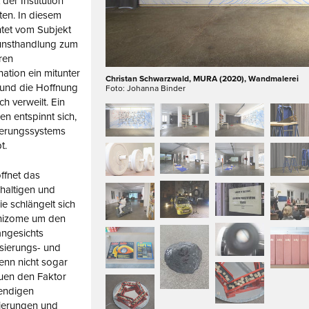
er Institution
ten. In diesem
htet vom Subjekt
Kunsthandlung zum
ren
ation ein mitunter
Christan Schwarzwald, MURA (2020), Wandmalerei
t und die Hoffnung
Foto: Johanna Binder
h verweilt. Ein
n entspinnt sich,
derungssystems
t.
ffnet das
hhaltigen und
ie schlängelt sich
Rhizome um den
angesichts
isierungs- und
enn nicht sogar
auen den Faktor
wendigen
sierungen und