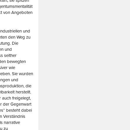
lärt; sie spitzen
igentumsmentalität
ekt von Angeboten
industriellen und
hnten den Weg zu
tung. Die
en und
s seither
 den bewegten
iver wie
rieben. Sie wurden
ungen und
nsproduktion, die
barkeit herstellt.
auch freigelegt,
tur der Gegenwart
es“ besteht dabei
in Verständnis
ls narrative
u zu