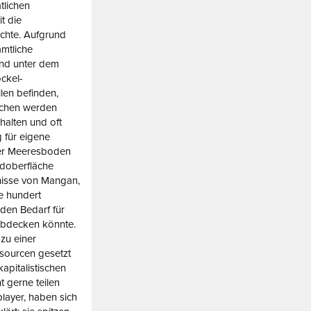
tlichen
t die
chte. Aufgrund
mtliche
und unter dem
ckel-
en befinden,
schen werden
halten und oft
 für eigene
der Meeresboden
doberfläche
nisse von Mangan,
e hundert
 den Bedarf für
abdecken könnte.
 zu einer
sourcen gesetzt
apitalistischen
 gerne teilen
layer, haben sich