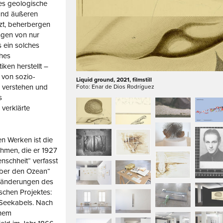
es geologische
 und äußeren
zt, beherbergen
ngen von nur
s ein solches
ches
iken herstellt –
 von sozio-
Liquid ground, 2021, filmstill
verstehen und
Foto: Enar de Dios Rodríguez
s
 verklärte
n Werken ist die
hmen, die er 1927
nschheit“ verfasst
 über den Ozean“
eränderungen des
schen Projektes:
 Seekabels. Nach
inem