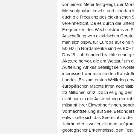
von einem Meter festgelegt, der Mo
Morsealphabet ersetzt und standardis
auch die Frequenz des elektrischen 
vereinheitlicht. Da es durch die unter
Frequenzen des Wechselstroms zu P
Anschaffung von elektrischen Geräten 
man sich bspw. für Europa auf eine 
50 Hz (in Nordamerika sind es 60Hz)
Das 19. Jahrhundert brachte neue ge
Akteure hervor, die am Wettlauf um d
Aufteilung Afrikas beteiligt sein woll
interessiert war man an den Rohstof
Landes. Bis zum ersten Weltkrieg erw
europäischen Mächte ihren Kolonialb
23 Millionen km2. Doch es ging den 
nicht nur um die Ausbeutung der rohs
mitsamt ihrer Einwohner*innen, sond
Vormachtstellung auf See. Besonders
entwickelte sich das Seerecht ab der
Jahrhunderts weiter, als man aufgru
geologischer Erkenntnisse, den Fest