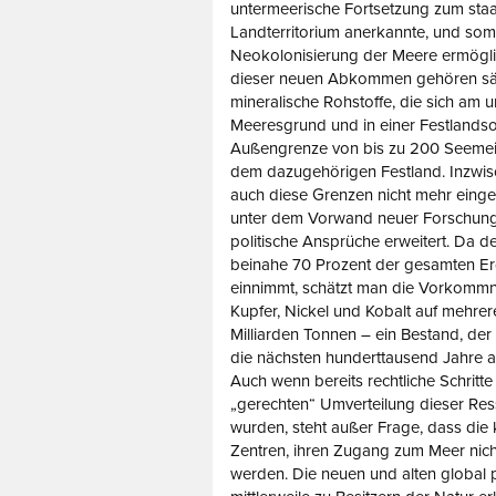
untermeerische Fortsetzung zum staa
Landterritorium anerkannte, und somi
Neokolonisierung der Meere ermögli
dieser neuen Abkommen gehören sä
mineralische Rohstoffe, die sich am 
Meeresgrund und in einer Festlandso
Außengrenze von bis zu 200 Seemeil
dem dazugehörigen Festland. Inzwi
auch diese Grenzen nicht mehr einge
unter dem Vorwand neuer Forschung
politische Ansprüche erweitert. Da 
beinahe 70 Prozent der gesamten Er
einnimmt, schätzt man die Vorkomm
Kupfer, Nickel und Kobalt auf mehrer
Milliarden Tonnen – ein Bestand, der
die nächsten hunderttausend Jahre 
Auch wenn bereits rechtliche Schritte
„gerechten“ Umverteilung dieser Res
wurden, steht außer Frage, dass die k
Zentren, ihren Zugang zum Meer nicht
werden. Die neuen und alten global p