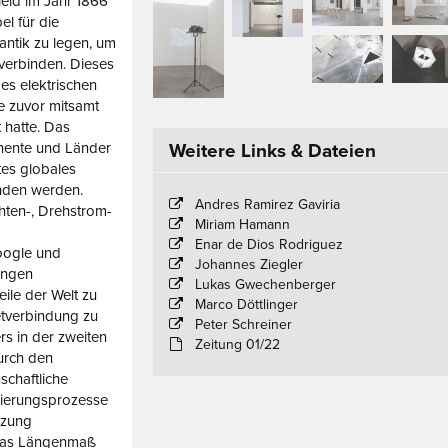
ield im Jahr 1866
el für die
ntik zu legen, um
verbinden. Dieses
es elektrischen
e zuvor mitsamt
 hatte. Das
inente und Länder
Weitere Links & Dateien
tes globales
nden werden.
Andres Ramirez Gaviria
hten-, Drehstrom-
Miriam Hamann
Enar de Dios Rodriguez
oogle und
Johannes Ziegler
angen
Lukas Gwechenberger
ile der Welt zu
Marco Döttlinger
etverbindung zu
Peter Schreiner
rs in der zweiten
Zeitung 01/22
urch den
schaftliche
sierungsprozesse
tzung
 das Längenmaß