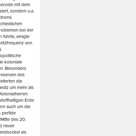
rsecode mit dem
iert, sondern u.a.
Stroms
schiedlichen
roblemen bei der
führte, einigte
Netzfrequenz von
.
opolitische
ie koloniale
ten. Besonders
freserven des
eiterten die
esitz um mehr als
Kolonialherren
toffhaltigen Erde
ern auch um die
 perfide
 Mitte des 20.
nd neuer
landsockel als