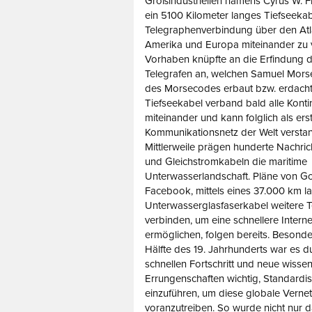
Großindustriellen namens Cyrus W. F
ein 5100 Kilometer langes Tiefseekab
Telegraphenverbindung über den Atla
Amerika und Europa miteinander zu 
Vorhaben knüpfte an die Erfindung d
Telegrafen an, welchen Samuel Mors
des Morsecodes erbaut bzw. erdacht
Tiefseekabel verband bald alle Kont
miteinander und kann folglich als ers
Kommunikationsnetz der Welt versta
Mittlerweile prägen hunderte Nachric
und Gleichstromkabeln die maritime
Unterwasserlandschaft. Pläne von G
Facebook, mittels eines 37.000 km l
Unterwasserglasfaserkabel weitere Te
verbinden, um eine schnellere Intern
ermöglichen, folgen bereits. Besonde
Hälfte des 19. Jahrhunderts war es d
schnellen Fortschritt und neue wissen
Errungenschaften wichtig, Standardi
einzuführen, um diese globale Verne
voranzutreiben. So wurde nicht nur