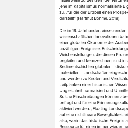
mittlerweile zu Besitzern der Natur erk
jene im Kapitalismus normalisierte E
zu, „für die der Erdball einen Prosp
darstellt“ (Hartmut Böhme, 2018).
Die im 19. Jahrhundert einsetzenden 
wissenschaftlichen Innovationen ba
einer globalen Ökonomie der Ausbeu
unzähligen Ereignisse, Entscheidung
Weichenstellungen, die diesen Prozes
begleiten und kennzeichnen, sind in
Sedimentschichten globaler – diskurs
materieller – Landschaften eingesch
und werden zu Knoten und Verdicht
Leitplanken einer historischen Wisse
Ungleichheit normalisiert und Unmittel
Solche Einschreibungen können aber 
befragt und für eine Erinnerungskul
aktiviert werden. „Floating Landscap
auf eine nichtlineare Beweglichkeit, e
also, worin das historische Ereignis a
Ressource für einen immer wieder ne