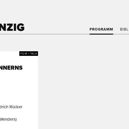
NZIG
PROGRAMM
BIB
FILM + TALK
INNERNS
drich Rücker
 Wenders)