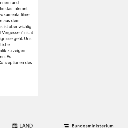
innern und
m das Internet
 Dokumentarfilme
te aus dem
 ist aber wichtig,
d Vergessen" nicht
ignisse geht. Uns
tliche
tik zu zeigen
ren. Es
n Konzeptionen des