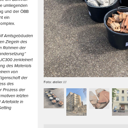
ie umliegenden
g und der ÖBB
ht ein
komplex.
ölf Amtsgebäuden
en Ziegeln des
 Im Rahmen der
nandersetzung“
JC300 zerkleinert
ng des Materials
einern von
 Eigenschaft der
Foto: atelier ///
ess des
r Prozess der
rmativen letzten
 Artefakte in
Setting