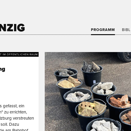
NZIG
PROGRAMM
BIB
T IM ÖFFENTLICHEN RAUM
ng
 gefasst, ein
 zu errichten,
alzburg verstreuten
soll. Dazu
de am Bahnhof