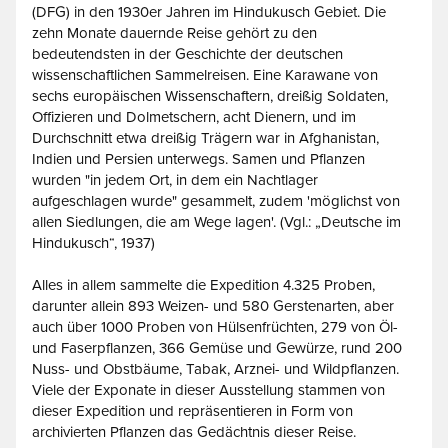
(DFG) in den 1930er Jahren im Hindukusch Gebiet. Die
zehn Monate dauernde Reise gehört zu den
bedeutendsten in der Geschichte der deutschen
wissenschaftlichen Sammelreisen. Eine Karawane von
sechs europäischen Wissenschaftern, dreißig Soldaten,
Offizieren und Dolmetschern, acht Dienern, und im
Durchschnitt etwa dreißig Trägern war in Afghanistan,
Indien und Persien unterwegs. Samen und Pflanzen
wurden "in jedem Ort, in dem ein Nachtlager
aufgeschlagen wurde" gesammelt, zudem 'möglichst von
allen Siedlungen, die am Wege lagen'. (Vgl.: „Deutsche im
Hindukusch“, 1937)
Alles in allem sammelte die Expedition 4.325 Proben,
darunter allein 893 Weizen- und 580 Gerstenarten, aber
auch über 1000 Proben von Hülsenfrüchten, 279 von Öl-
und Faserpflanzen, 366 Gemüse und Gewürze, rund 200
Nuss- und Obstbäume, Tabak, Arznei- und Wildpflanzen.
Viele der Exponate in dieser Ausstellung stammen von
dieser Expedition und repräsentieren in Form von
archivierten Pflanzen das Gedächtnis dieser Reise.