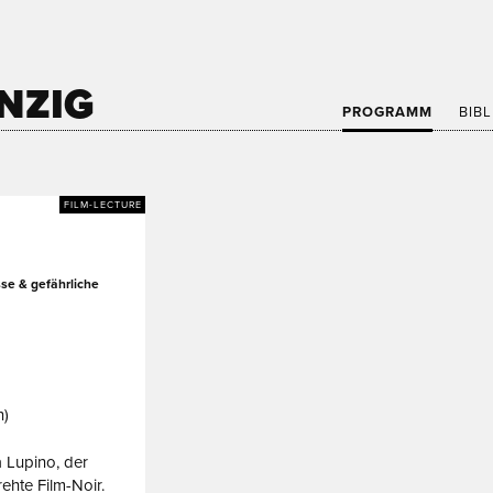
NZIG
PROGRAMM
BIB
FILM-LECTURE
se & gefährliche
n)
 Lupino, der
rehte Film-Noir.