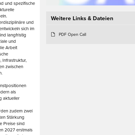
d und spezifische
kturelle
eln.
Weitere Links & Dateien
erdisziplinäre und
entwickeln sich im
PDF Open Call
nd langfristig
iale und
die Arbeit
ische
Infrastruktur,
gen zwischen
n.
unstpositionen
ndern als
 aktueller
rden zudem zwei
lten Stärkung
e Preise sind
den 2027 erstmals