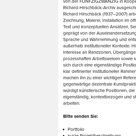
von der FÜNFZIGZWANZIG in Kooper
Richard-Hirschbäck-Archiv ausgesch
Richard Hirschbäck (1937–2007) arbe
Zeichnung, Malerei, Installation im öf
Text und konzeptuellen Ansätzen. Se
geprägt von der Auseinandersetzung
Sprache und Wahrnehmung und ents
außerhalb institutioneller Kontexte. 
Interesse an Randzonen, Übergänge
prozesshaften Arbeitsweisen sowie se
sich durch eine eigenständige Positio
klar definierter institutioneller Rahm
machen ihn zu einer wichtigen Refere
gegenwärtige dezentrale Kunstprakti
würdigt künstlerische Positionen, die
eigenständig, kontextbezogen und s
arbeiten.
Bitte senden Sie:
Portfolio
kurze Projektbeschreibung