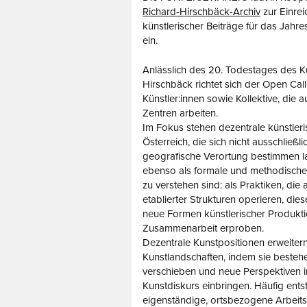
Richard-Hirschbäck-Archiv
zur Einre
künstlerischer Beiträge für das Ja
ein.
Anlässlich des 20. Todestages des K
Hirschbäck richtet sich der Open Cal
Künstler:innen sowie Kollektive, die 
Zentren arbeiten.
Im Fokus stehen dezentrale künstleri
Österreich, die sich nicht ausschließli
geografische Verortung bestimmen l
ebenso als formale und methodisch
zu verstehen sind: als Praktiken, di
etablierter Strukturen operieren, die
neue Formen künstlerischer Produkt
Zusammenarbeit erproben.
Dezentrale Kunstpositionen erweiter
Kunstlandschaften, indem sie besteh
verschieben und neue Perspektiven i
Kunstdiskurs einbringen. Häufig ents
eigenständige, ortsbezogene Arbeits