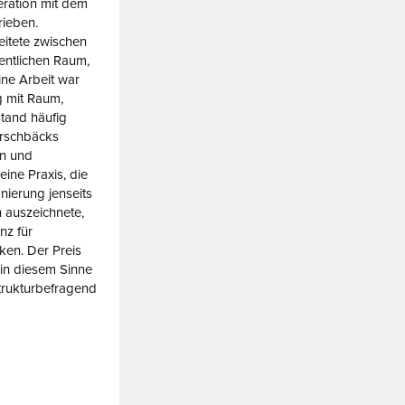
ation mit dem
rieben.
itete zwischen
fentlichen Raum,
ine Arbeit war
 mit Raum,
tand häufig
Hirschbäcks
n und
ine Praxis, die
nierung jenseits
en auszeichnete,
nz für
ken. Der Preis
 in diesem Sinne
trukturbefragend