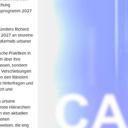
ichung
hresprogramm 2027
ünstlers Richard
l 2027 an einzelne
außerhalb urbaner
sche Praktiken in
ch über ihre
assen, sondern
e Verschiebungen
e an den Rändern
se hinterfragen und
ion und
n urbane
ende Hierarchien
n den aktuellen
tehen
weisen, die eng