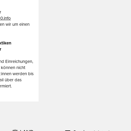
r
0.info
en wir um einen
ktiken
r
nd Einreichungen,
 können nicht
r:innen werden bis
il über das
miert.