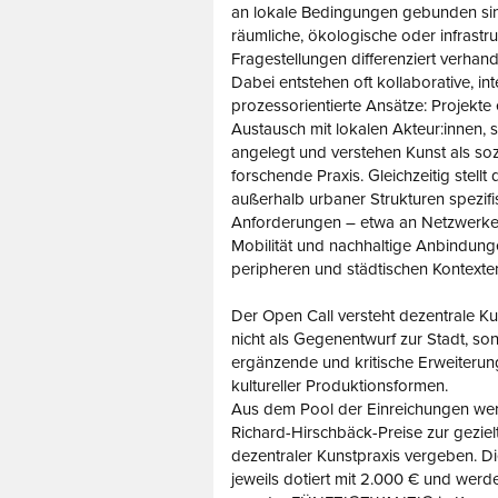
an lokale Bedingungen gebunden sin
räumliche, ökologische oder infrastru
Fragestellungen differenziert verhand
Dabei entstehen oft kollaborative, int
prozessorientierte Ansätze: Projekte 
Austausch mit lokalen Akteur:innen, si
angelegt und verstehen Kunst als soz
forschende Praxis. Gleichzeitig stellt 
außerhalb urbaner Strukturen spezif
Anforderungen – etwa an Netzwerke, 
Mobilität und nachhaltige Anbindun
peripheren und städtischen Kontexte
Der Open Call versteht dezentrale K
nicht als Gegenentwurf zur Stadt, so
ergänzende und kritische Erweiterung
kultureller Produktionsformen.
Aus dem Pool der Einreichungen we
Richard-Hirschbäck-Preise zur gezie
dezentraler Kunstpraxis vergeben. Di
jeweils dotiert mit 2.000 € und wer