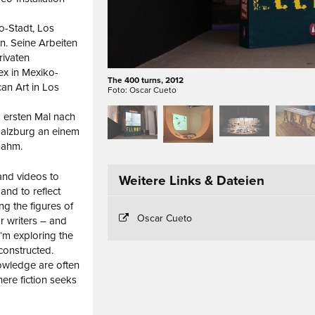
o-Stadt, Los
n. Seine Arbeiten
rivaten
x in Mexiko-
The 400 turns, 2012
an Art in Los
Foto: Oscar Cueto
m ersten Mal nach
Salzburg an einem
nahm.
and videos to
Weitere Links & Dateien
and to reflect
ng the figures of
Oscar Cueto
 writers – and
I‘m exploring the
constructed.
knowledge are often
ere fiction seeks