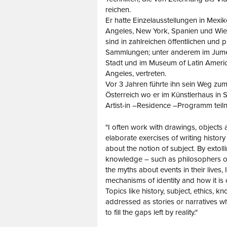
reichen.
Er hatte Einzelausstellungen in Mexik
Angeles, New York, Spanien und Wie
sind in zahlreichen öffentlichen und p
Sammlungen; unter anderem im Jume
Stadt und im Museum of Latin Americ
Angeles, vertreten.
Vor 3 Jahren führte ihn sein Weg zu
Österreich wo er im Künstlerhaus in 
Artist-in –Residence –Programm teil
"I often work with drawings, objects 
elaborate exercises of writing history 
about the notion of subject. By extolli
knowledge – such as philosophers or
the myths about events in their lives, 
mechanisms of identity and how it is 
Topics like history, subject, ethics, 
addressed as stories or narratives wh
to fill the gaps left by reality."