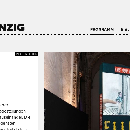
NZIG
PROGRAMM
BIB
PRÄSENTATION
n der
ragestellungen,
 auseinander. Die
iedensten
eo-Installation