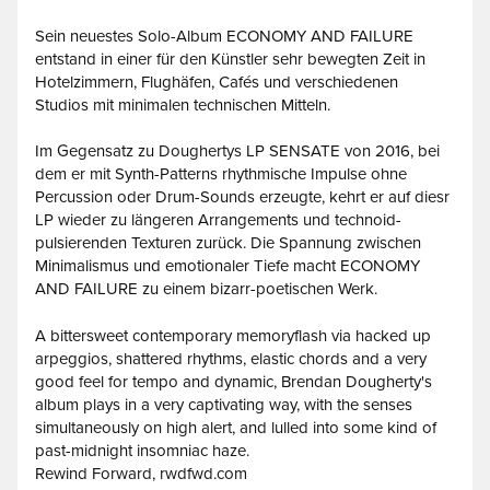
Sein neuestes Solo-Album ECONOMY AND FAILURE
entstand in einer für den Künstler sehr bewegten Zeit in
Hotelzimmern, Flughäfen, Cafés und verschiedenen
Studios mit minimalen technischen Mitteln.
Im Gegensatz zu Doughertys LP SENSATE von 2016, bei
dem er mit Synth-Patterns rhythmische Impulse ohne
Percussion oder Drum-Sounds erzeugte, kehrt er auf diesr
LP wieder zu längeren Arrangements und technoid-
pulsierenden Texturen zurück. Die Spannung zwischen
Minimalismus und emotionaler Tiefe macht ECONOMY
AND FAILURE zu einem bizarr-poetischen Werk.
A bittersweet contemporary memoryflash via hacked up
arpeggios, shattered rhythms, elastic chords and a very
good feel for tempo and dynamic, Brendan Dougherty's
album plays in a very captivating way, with the senses
simultaneously on high alert, and lulled into some kind of
past-midnight insomniac haze.
Rewind Forward, rwdfwd.com