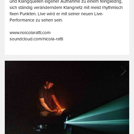
und Klangquellen eigener Aufnahme zu einem feingliedrig,
sich ständig veränderndem Klangnetz mit meist rhythmisch
fixen Punkten. Live wird er mit seiner neuen Live-
Performance zu sehen sein.
www.noicolaratti.com
soundcloud.com/nicola-ratti
Next