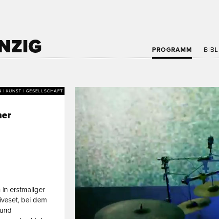
NZIG
PROGRAMM
BIB
N | KUNST | GESELLSCHAFT
ner
 in erstmaliger
iveset, bei dem
 und