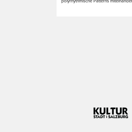
polyrhythmische Patterns miteinander