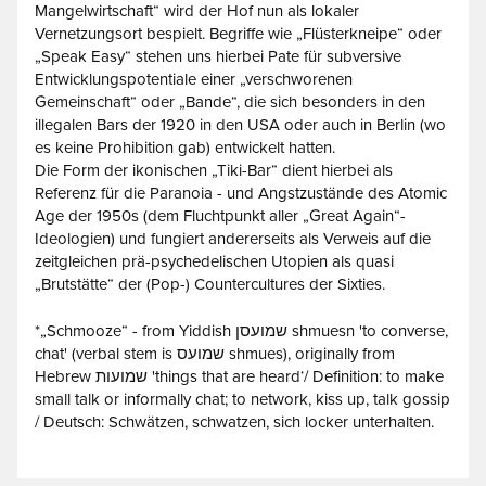
Mangelwirtschaft“ wird der Hof nun als lokaler
Vernetzungsort bespielt. Begriffe wie „Flüsterkneipe“ oder
„Speak Easy“ stehen uns hierbei Pate für subversive
Entwicklungspotentiale einer „verschworenen
Gemeinschaft“ oder „Bande“, die sich besonders in den
illegalen Bars der 1920 in den USA oder auch in Berlin (wo
es keine Prohibition gab) entwickelt hatten.
Die Form der ikonischen „Tiki-Bar“ dient hierbei als
Referenz für die Paranoia - und Angstzustände des Atomic
Age der 1950s (dem Fluchtpunkt aller „Great Again“-
Ideologien) und fungiert andererseits als Verweis auf die
zeitgleichen prä-psychedelischen Utopien als quasi
„Brutstätte“ der (Pop-) Countercultures der Sixties.
*„Schmooze“ - from Yiddish שמועסן shmuesn 'to converse,
chat' (verbal stem is שמועס shmues), originally from
Hebrew שמועות 'things that are heard‘/ Definition: to make
small talk or informally chat; to network, kiss up, talk gossip
/ Deutsch: Schwätzen, schwatzen, sich locker unterhalten.