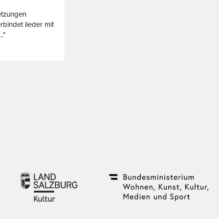
etzungen
bindet lieder mit
."