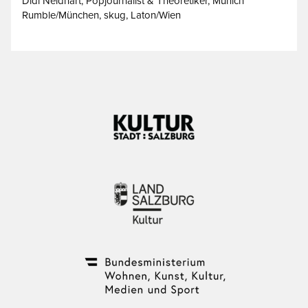
Didi Neidhart, Popjournalist & Theoretiker, Munich
Rumble/München, skug, Laton/Wien